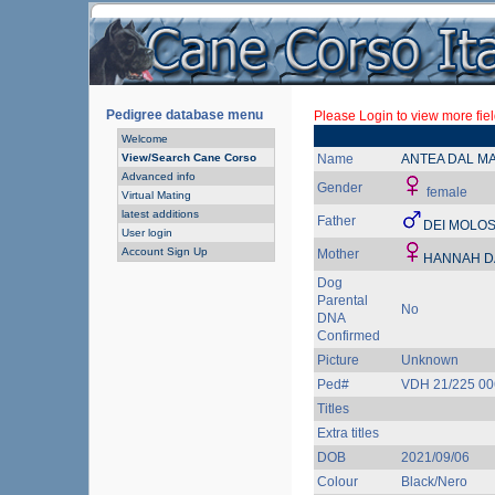
Pedigree database menu
Please Login to view more fiel
Welcome
View/Search Cane Corso
Name
ANTEA DAL M
Advanced info
Gender
female
Virtual Mating
latest additions
Father
DEI MOLOS
User login
Account Sign Up
Mother
HANNAH D
Dog
Parental
No
DNA
Confirmed
Picture
Unknown
Ped#
VDH 21/225 0
Titles
Extra titles
DOB
2021/09/06
Colour
Black/Nero