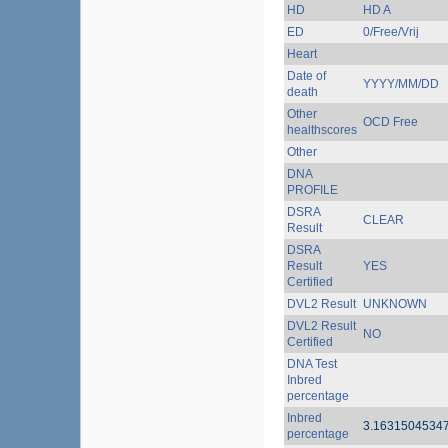
HD
HD A
ED
0/Free/Vrij
Heart
Date of
YYYY/MM/DD
death
Other
OCD Free
healthscores
Other
DNA
PROFILE
DSRA
CLEAR
Result
DSRA
Result
YES
Certified
DVL2 Result
UNKNOWN
DVL2 Result
NO
Certified
DNA Test
Inbred
percentage
Inbred
3.1631504534
percentage