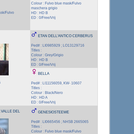
Colour : Fulvo blue mask/Fulvo
maschera grigio
ask/Fulvo
HD : HD B
ED : 0/Free/Vrij
ETAN DELL'ANTICO CERBERUS
Ped# : LI0985929 ; LO13129716
Titles :
Colour : Grey/Grigio
HD : HD B
ED : 0/Free/Vrij
BELLA
6
Ped# : LI11156059, KW- 10607
Titles :
Colour : Black/Nero
HD : HD A
ED : 0/Free/Vrij
 VALLE DEL
GENESIOSTEEWE
Ped# : LI0665456 ; NHSB 2665065
Titles :
Colour : Fulvo blue mask/Fulvo