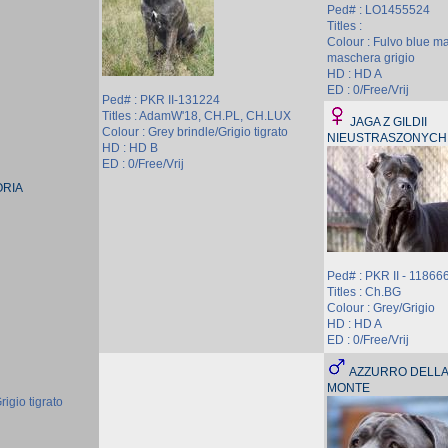
Ped# : LO1455524
Titles :
Colour : Fulvo blue m
maschera grigio
HD : HD A
ED : 0/Free/Vrij
Ped# : PKR II-131224
Titles : AdamW'18, CH.PL, CH.LUX
JAGA Z GILDII
Colour : Grey brindle/Grigio tigrato
NIEUSTRASZONYCH
HD : HD B
ED : 0/Free/Vrij
ORIA
Ped# : PKR II - 11866
Titles : Ch.BG
Colour : Grey/Grigio
HD : HD A
ED : 0/Free/Vrij
AZZURRO DELLA
MONTE
rigio tigrato