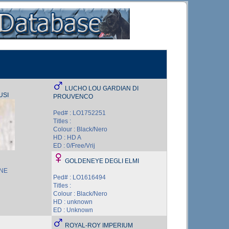
LUCHO LOU GARDIAN DI
USI
PROUVENCO
Ped# : LO1752251
Titles :
Colour : Black/Nero
HD : HD A
ED : 0/Free/Vrij
GOLDENEYE DEGLI ELMI
ONE
Ped# : LO1616494
Titles :
Colour : Black/Nero
HD : unknown
ED : Unknown
ROYAL-ROY IMPERIUM