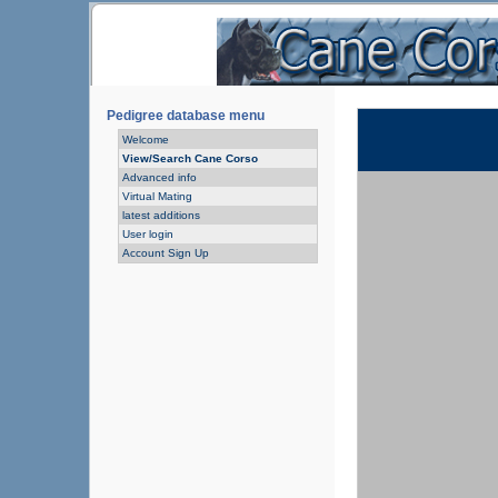
Pedigree database menu
Welcome
View/Search Cane Corso
Advanced info
Virtual Mating
latest additions
User login
Account Sign Up