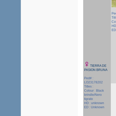
Pe
Tit
Col
HD
ED 
TIERRA DE
PASION BRUNA
Ped# :
LO23178202
Titles :
Colour : Black
brindle/Nero
tigrato
HD : unknown
ED : Unknown