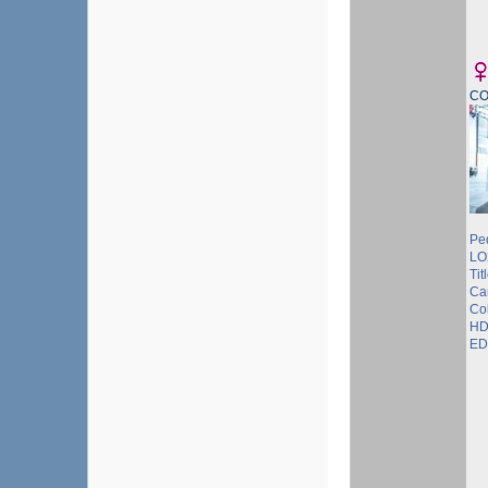
C
Pe
LO
Tit
Ca
Col
HD
ED 