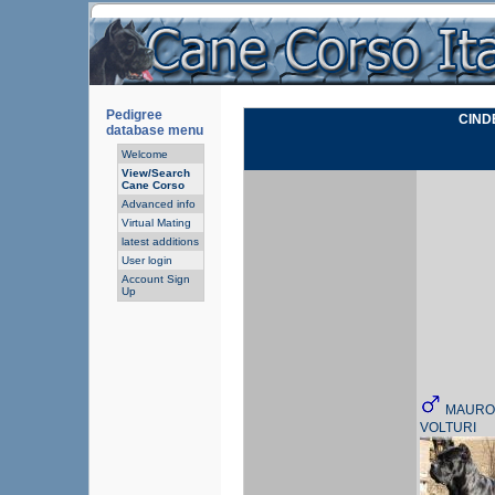
Pedigree
CIND
database menu
Welcome
View/Search
Cane Corso
Advanced info
Virtual Mating
latest additions
User login
Account Sign
Up
MAURO
VOLTURI