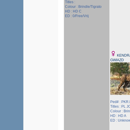
Titles :
Colour : Brindle/Tigrato
HD : HD C
ED : 0/Free/Vrij
KENDRA
GWIAZD
Ped# : PKR.
Titles : PL 
Colour : Bri
HD : HD A
ED : Unkno