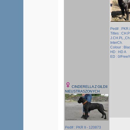
Ped# : PKR.
Titles : CH.P
J.CH.PL.,C
InterCh.
Colour : Bla
HD : HD A
ED : 0/Free/V
CINDERELLA Z GILDII
NIEUSTRASZONYCH
Ped# : PKR II - 120873