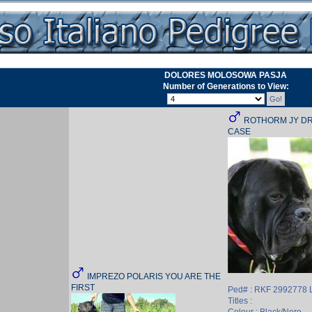
DOLORES MOLOSOWA PASJA
Number of Generations to View:
ROTHORM JY D
CASE
IMPREZO POLARIS YOU ARE THE
FIRST
Ped# : RKF 2992778
Titles :