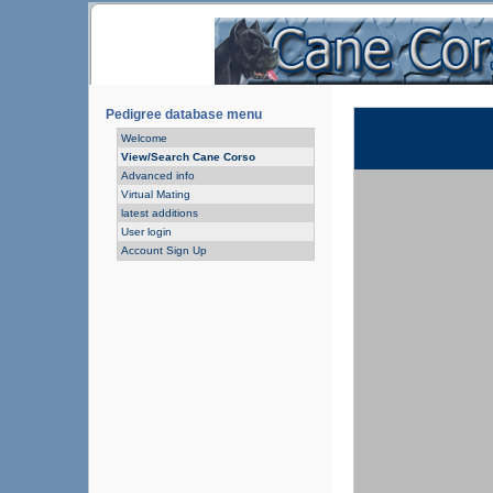
Pedigree database menu
Welcome
View/Search Cane Corso
Advanced info
Virtual Mating
latest additions
User login
Account Sign Up