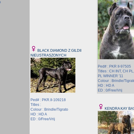
o
BLACK DIAMOND Z GILDII
NIEUSTRASZONYCH
Ped# : PKR II-97505
Titles : CH INT, CH PL
PL WINNER '11
Colour : Brindle/Tigrat
HD : HD A
ED : 0/Free/Vrij
Ped# : PKR.II-109218
Titles :
KENDRA KAY BA
Colour : Brindle/Tigrato
HD : HD A
ED : 0/Free/Vrij