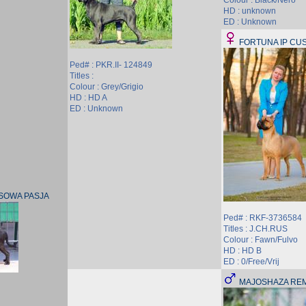
Colour : Black/Nero
HD : unknown
ED : Unknown
FORTUNA IP CU
Ped# : PKR.II- 124849
Titles :
Colour : Grey/Grigio
HD : HD A
ED : Unknown
SOWA PASJA
Ped# : RKF-3736584
Titles : J.CH.RUS
Colour : Fawn/Fulvo
HD : HD B
ED : 0/Free/Vrij
MAJOSHAZA RE