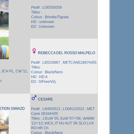
Ped# : LO0550059
Titles :
Colour : Brindle/Tigrato
HD : unknown
ED : Unknown
REBECCA DEL ROSSO MALPELO
Ped# : LI0520887 ; METCANE2887H/05
Titles :
, JCH PL, CW '11,
Colour : Black/Nero
HD : HD A
o
ED : 0/Free/Vrij
CESARE
STION GWIAZD
Ped# : LI0492913 ; LO08122022 ; MET
Cane 2816/H/05
Titles : J.EuW '05, EuW '07+'08, VetWW
'12+'13, IntCh, IT HU AUT SK SLO LUX
RO HR Ch
Colour : Black/Nero