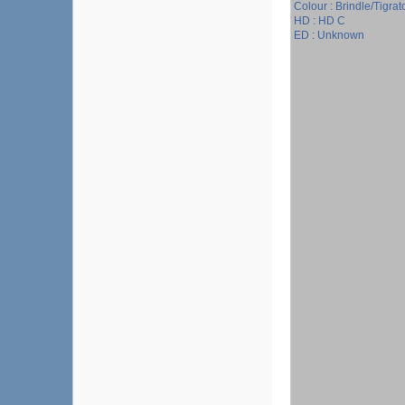
Colour : Brindle/Tigrat
HD : HD C
ED : Unknown