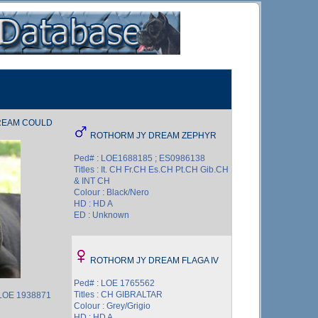
REAM COULD
ROTHORM JY DREAM ZEPHYR
Ped# : LOE1688185 ; ES0986138
Titles : It. CH Fr.CH Es.CH Pt.CH Gib.CH
& INT CH
Colour : Black/Nero
HD : HD A
ED : Unknown
ROTHORM JY DREAM FLAGA IV
Ped# : LOE 1765562
Titles : CH GIBRALTAR
 LOE 1938871
Colour : Grey/Grigio
HD : HD A