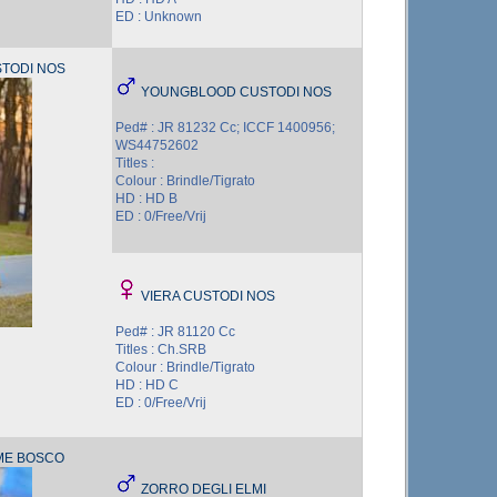
ED : Unknown
STODI NOS
YOUNGBLOOD CUSTODI NOS
Ped# : JR 81232 Cc; ICCF 1400956;
WS44752602
Titles :
Colour : Brindle/Tigrato
HD : HD B
ED : 0/Free/Vrij
VIERA CUSTODI NOS
Ped# : JR 81120 Cc
Titles : Ch.SRB
Colour : Brindle/Tigrato
HD : HD C
ED : 0/Free/Vrij
ME BOSCO
ZORRO DEGLI ELMI