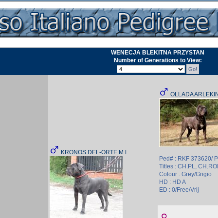
WENECJA BLEKITNA PRZYSTAN
Number of Generations to View:
OLLADA ARLEKI
KRONOS DEL-ORTE M.L.
Ped# : RKF 373620/ P
Titles : CH.PL, CH.R
Colour : Grey/Grigio
HD : HD A
ED : 0/Free/Vrij