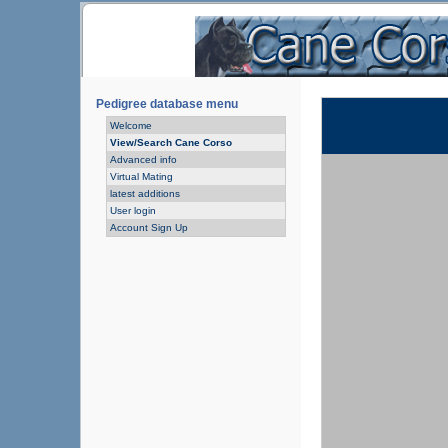
Pedigree database menu
Welcome
View/Search Cane Corso
Advanced info
Virtual Mating
latest additions
User login
Account Sign Up