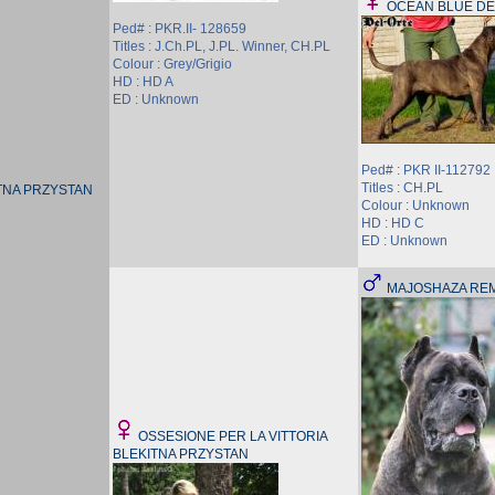
OCEAN BLUE DE
Ped# : PKR.II- 128659
Titles : J.Ch.PL, J.PL. Winner, CH.PL
Colour : Grey/Grigio
HD : HD A
ED : Unknown
Ped# : PKR II-112792
Titles : CH.PL
TNA PRZYSTAN
Colour : Unknown
HD : HD C
ED : Unknown
MAJOSHAZA RE
OSSESIONE PER LA VITTORIA
BLEKITNA PRZYSTAN