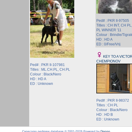
Ped# : PKR II-97505
Titles : CH INT, CH PL
PL WINNER '11
Colour : Brindle/Tigrat
HD : HD A
ED : 0/Free/Vrij
KEY TO A VICTOR
CHEMPIONOV
Ped# : PKR II-107981
Titles : ML.CH.PL, CH.PL
Colour : Black/Nero
HD : HD A
ED : Unknown
Ped# : PKR II-98372
Titles : CH PL
Colour : Black/Nero
HD : HD B
ED : Unknown
Canecorso pedigree database © 2001-2026 Powered by
Django