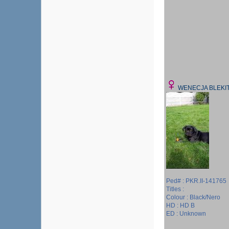
WENECJA BLEKI
Ped# : PKR.II-141765
Titles :
Colour : Black/Nero
HD : HD B
ED : Unknown