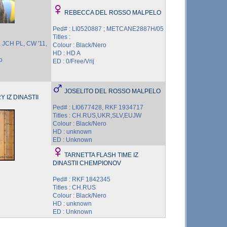
REBECCA DEL ROSSO MALPELO
Ped# : LI0520887 ; METCANE2887H/05
Titles :
, JCH PL, CW '11,
Colour : Black/Nero
HD : HD A
o
ED : 0/Free/Vrij
JOSELITO DEL ROSSO MALPELO
Y IZ DINASTII
Ped# : LI0677428, RKF 1934717
Titles : CH.RUS,UKR,SLV,EUJW
Colour : Black/Nero
HD : unknown
ED : Unknown
TARNETTA FLASH TIME IZ
DINASTII CHEMPIONOV
Ped# : RKF 1842345
Titles : CH.RUS
Colour : Black/Nero
HD : unknown
ED : Unknown