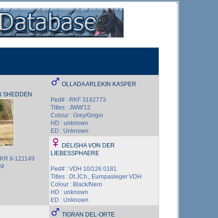
OLLADA ARLEKIN KASPER
N SHEDDEN
Ped# : RKF 3182773
Titles : JWW'12
Colour : Grey/Grigio
HD : unknown
ED : Unknown
DELISHA VON DER
LIEBESSPHAERE
KR.II-121149
OM
Ped# : VDH 10/126 0181
Titles : Dt.JCh., Europasieger VDH
Colour : Black/Nero
HD : unknown
ED : Unknown
TIGRAN DEL-ORTE