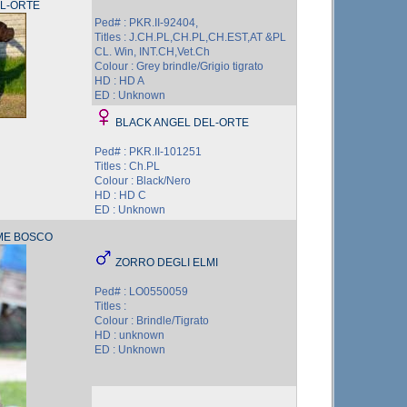
L-ORTE
Ped# : PKR.II-92404,
Titles : J.CH.PL,CH.PL,CH.EST,AT &PL
CL. Win, INT.CH,Vet.Ch
Colour : Grey brindle/Grigio tigrato
HD : HD A
ED : Unknown
BLACK ANGEL DEL-ORTE
Ped# : PKR.II-101251
Titles : Ch.PL
Colour : Black/Nero
HD : HD C
ED : Unknown
ME BOSCO
ZORRO DEGLI ELMI
Ped# : LO0550059
Titles :
Colour : Brindle/Tigrato
HD : unknown
ED : Unknown